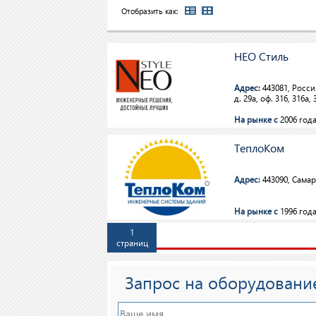
Отобразить как:
НЕО Стиль
Адрес:
443081, Россия
д. 29а, оф. 316, 316а, 
На рынке с
2006 го
ТеплоКом
Адрес:
443090, Самара
На рынке с
1996 го
1
страниц
Запрос на оборудовани