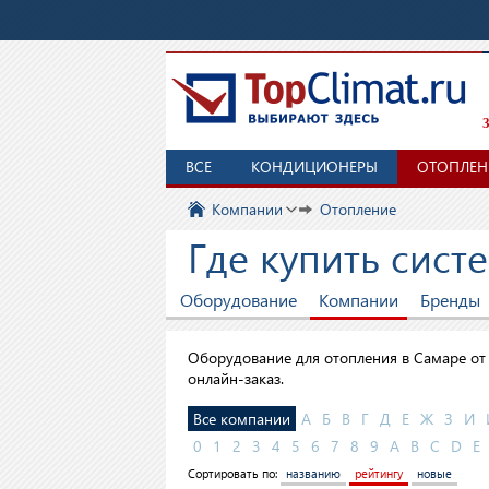
З
ВСЕ
КОНДИЦИОНЕРЫ
ОТОПЛЕН
Компании
Отопление
Где купить сист
Оборудование
Компании
Бренды
Оборудование для отопления в Самаре от 
онлайн-заказ.
Все компании
А
Б
В
Г
Д
Е
Ж
З
И
0
1
2
3
4
5
6
7
8
9
A
B
C
D
E
Сортировать по:
названию
рейтингу
новые