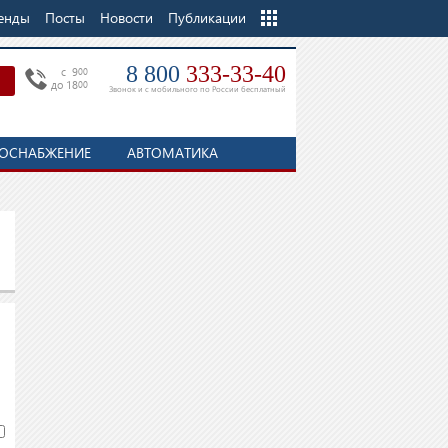
енды
Посты
Новости
Еще
Публикации
8 800
333-33-40
c 9
00
до 18
00
Звонок и с мобильного по России бесплатный
ОСНАБЖЕНИЕ
АВТОМАТИКА