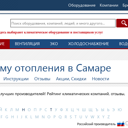
Оборудование
Компании
Бр
десь выбирают климатическое оборудование и поставщиков услуг
ИЕ
ВЕНТИЛЯЦИЯ
ЭКО
ХОЛОДОСНАБЖЕНИЕ
ВОД
ему отопления в Самаре
Инструкции
Отзывы
Акции, Скидки
Новости
лучших производителей! Рейтинг климатических компаний, отзывы,
Й
К
Л
М
Н
О
П
Р
С
Т
У
Ф
Х
Ц
Ч
Ш
Щ
Ъ
Ы
Ь
Э
Ю
F
G
H
I
J
K
L
M
N
O
P
Q
R
S
T
U
V
W
X
Y
Z
Российский производитель