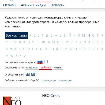
Отзывы
Акции, Скидки
Новости
Увлажнители, очистители, ионизаторы, климатические
комплексы от лидеров отрасли в Самаре. Только проверенные
компании!
Все компании
А
Б
В
Г
Д
Е
Ж
З
И
Й
К
Л
М
Н
О
П
Р
С
Т
У
Ф
Х
Ц
Ч
Ш
Щ
Ъ
Ы
Ь
Э
Ю
0
1
2
3
4
5
6
7
8
9
A
B
C
D
E
F
G
H
I
J
K
L
M
N
O
P
Q
R
S
T
U
V
W
X
Y
Z
Российский производитель
Сортировать по:
названию
рейтингу
новые
Отобразить как:
Выбрано компаний:
1
Стр: 1/1
«предыдущая
следующая»
НЕО Стиль