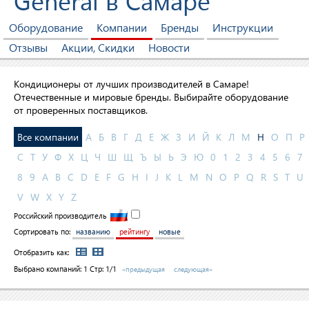
General в Самаре
Оборудование
Компании
Бренды
Инструкции
Отзывы
Акции, Скидки
Новости
Кондиционеры от лучших производителей в Самаре!
Отечественные и мировые бренды. Выбирайте оборудование
от проверенных поставщиков.
Все компании
А
Б
В
Г
Д
Е
Ж
З
И
Й
К
Л
М
Н
О
П
Р
С
Т
У
Ф
Х
Ц
Ч
Ш
Щ
Ъ
Ы
Ь
Э
Ю
0
1
2
3
4
5
6
7
8
9
A
B
C
D
E
F
G
H
I
J
K
L
M
N
O
P
Q
R
S
T
U
V
W
X
Y
Z
Российский производитель
Сортировать по:
названию
рейтингу
новые
Отобразить как:
Выбрано компаний:
1
Стр: 1/1
«предыдущая
следующая»